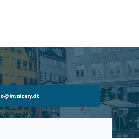
fo@invoicery.dk