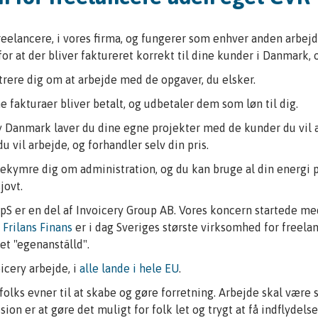
eelancere, i vores firma, og fungerer som enhver anden arbejds
for at der bliver faktureret korrekt til dine kunder i Danmark, 
rere dig om at arbejde med de opgaver, du elsker.
ne fakturaer bliver betalt, og udbetaler dem som løn til dig.
y Danmark laver du dine egne projekter med de kunder du vil
du vil arbejde, og forhandler selv din pris.
ekymre dig om administration, og du kan bruge al din energi p
jovt.
S er en del af Invoicery Group AB. Vores koncern startede me
.
Frilans Finans
er i dag Sveriges største virksomhed for freelan
det "egenanställd".
icery arbejde, i
alle lande i hele EU
.
å folks evner til at skabe og gøre forretning. Arbejde skal være 
ion er at gøre det muligt for folk let og trygt at få indflydels