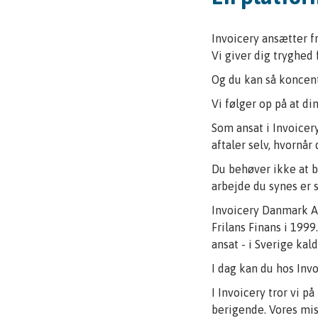
Invoicery ansætter fr
Vi giver dig tryghed 
Og du kan så koncent
Vi følger op på at di
Som ansat i Invoicer
aftaler selv, hvornår 
Du behøver ikke at b
arbejde du synes er s
Invoicery Danmark Ap
Frilans Finans i 1999
ansat - i Sverige kal
I dag kan du hos Invo
I Invoicery tror vi p
berigende. Vores miss