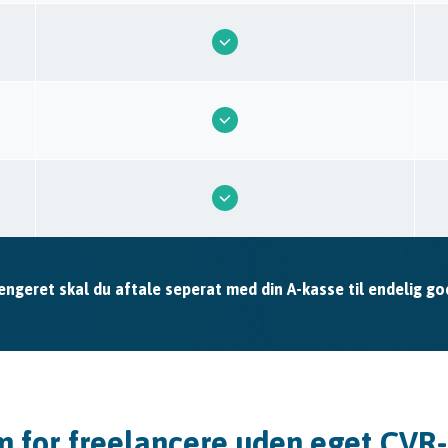
engeret skal du aftale seperat med din A-kasse til endelig g
m for freelancere uden eget CV