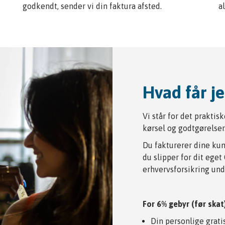
godkendt, sender vi din faktura afsted.
a
Hvad får j
Vi står for det praktis
kørsel og godtgørelser.
Du fakturerer dine kun
du slipper for dit ege
erhvervsforsikring und
For 6% gebyr (før skat)
Din personlige grat