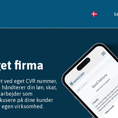
L
et firma
et ved eget CVR nummer,
 håndterer din løn, skat,
u arbejder som
okusere på dine kunder
te egen virksomhed.