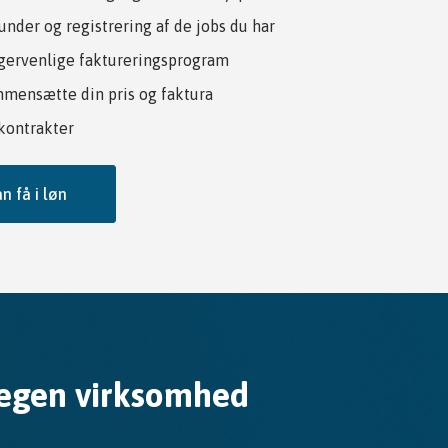
under og registrering af de jobs du har
ugervenlige faktureringsprogram
mmensætte din pris og faktura
 kontrakter
n få i løn
g egen virksomhed