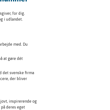
giver, for dig.
og i udlandet.
 arbejde med. Du
å at gøre dét
d det svenske firma
cere, der bliver
sjovt, inspirerende og
e på deres eget