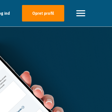
og ind
Opret profil