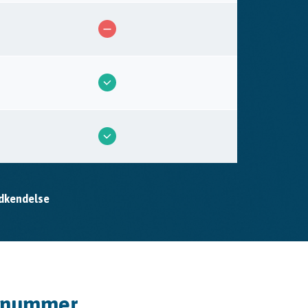
odkendelse
R-nummer