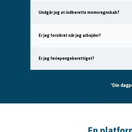
Undgår jeg at indberette momsregnskab?
Er jeg forsikret når jeg arbejder?
Er jeg feriepengeberettiget?
*Din dagp
En platfor